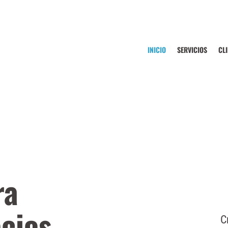
INICIO
SERVICIOS
CL
ra
cios.
C