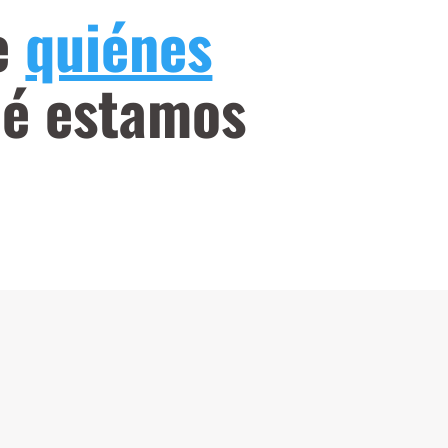
e
quiénes
ué estamos