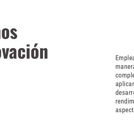
mos
ovación
Emplea
manera
comple
aplica
desarr
rendim
aspect